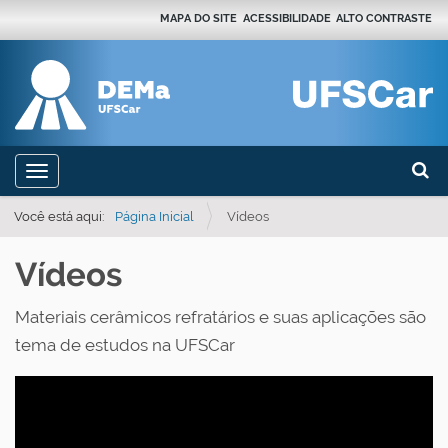
MAPA DO SITE
ACESSIBILIDADE
ALTO CONTRASTE
Busca
N
Toggle navigation
a
Busca
v
Você está aqui:
Página Inicial
Vídeos
e
Vídeos
g
a
Materiais cerâmicos refratários e suas aplicações são
ç
tema de estudos na UFSCar
ã
o