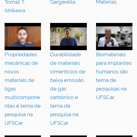
Tomaz T.
Gargarella
Materias
Ishikawa
Propriedades
Durabilidade
Biomateriais
mecânicas de
de materiais
para implantes
novos
cimentícios de
humanos são
materiais de
baixa emissão
tema de
ligas
de gás
pesquisas na
multicompone
carbônico é
UFSCar
ntes é tema de
tema de
pesquisa na
pesquisa na
UFSCar
UFSCar