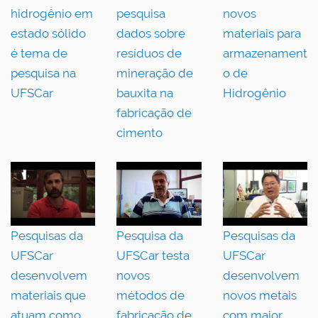
hidrogênio em
pesquisa
novos
estado sólido
dados sobre
materiais para
é tema de
resíduos de
armazenament
pesquisa na
mineração de
o de
UFSCar
bauxita na
Hidrogênio
fabricação de
cimento
Pesquisas da
Pesquisa da
Pesquisas da
UFSCar
UFSCar testa
UFSCar
desenvolvem
novos
desenvolvem
materiais que
métodos de
novos metais
atuam como
fabricação de
com maior