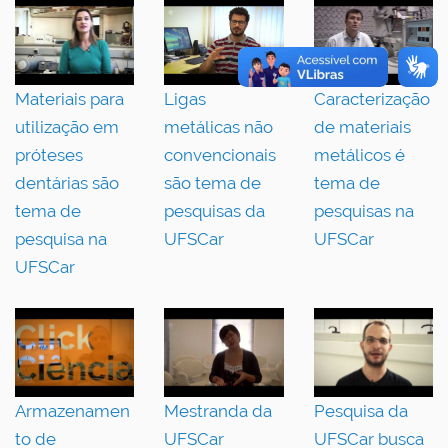
Materiais para
Ligas
Caracterização
utilização em
metálicas não
de materiais
próteses
convencionais
metálicos é
dentárias são
são tema de
tema de
tema de
pesquisas da
pesquisas na
pesquisa na
UFSCar
UFSCar
UFSCar
Armazenamen
Mestranda da
Pesquisa da
to de
UFSCar
UFSCar busca