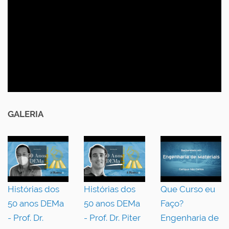
GALERIA
Histórias dos
Histórias dos
Que Curso eu
50 anos DEMa
50 anos DEMa
Faço?
- Prof. Dr.
- Prof. Dr. Piter
Engenharia de