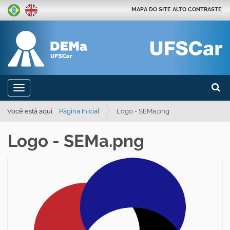
MAPA DO SITE
ALTO CONTRASTE
Busca
N
Toggle navigation
a
Busca
v
Você está aqui:
Página Inicial
Logo - SEMa.png
e
Logo - SEMa.png
g
a
ç
ã
o