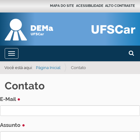
MAPA DO SITE
ACESSIBILIDADE
ALTO CONTRASTE
Busca
N
Toggle navigation
a
Busca
v
Você está aqui:
Página Inicial
Contato
e
Contato
g
a
E-Mail
ç
ã
o
Assunto