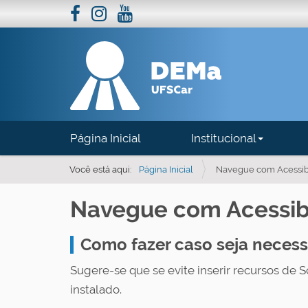
N
Página Inicial
Institucional
a
v
Você está aqui:
Página Inicial
Navegue com Acessib
e
Navegue com Acessib
g
a
Como fazer caso seja necess
ç
ã
Sugere-se que se evite inserir recursos de Sc
o
instalado.