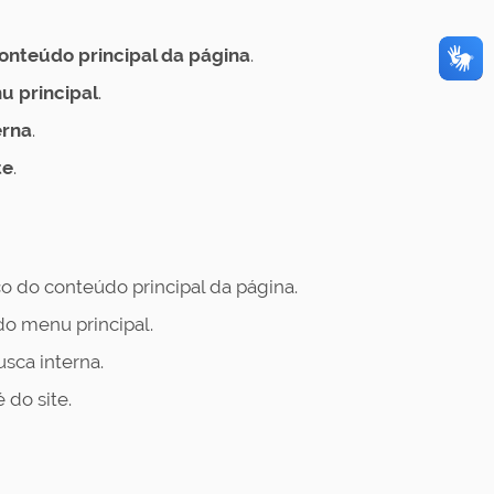
nteúdo principal da página
.
nu principal
.
erna
.
te
.
 do conteúdo principal da página.
do menu principal.
sca interna.
 do site.