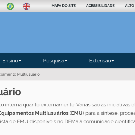
MAPA DO SITE
ACESSIBILIDADE
ALTO
Ensino
Pesquisa
Extensão
pamento Multiusuário
uário
o interna quanto externamente. Várias são as iniciativas 
Equipamentos Multiusuários
(
EMU
) para a síntese, proc
 lista de EMU disponíveis no DEMa à comunidade científic