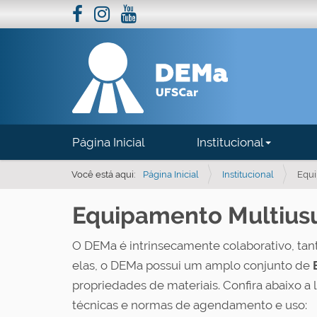
N
Página Inicial
Institucional
a
v
Você está aqui:
Página Inicial
Institucional
Equi
e
Equipamento Multius
g
a
O DEMa é intrinsecamente colaborativo, tant
ç
elas, o DEMa possui um amplo conjunto de
ã
propriedades de materiais. Confira abaixo a
o
técnicas e normas de agendamento e uso: