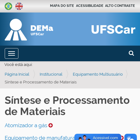
MAPA DO SITE
ACESSIBILIDADE
ALTO CONTRASTE
Busca
N
Toggle navigation
a
Busca
Você está aqui:
v
Página Inicial
Institucional
Equipamento Multiusuário
e
Síntese e Processamento de Materiais
g
a
Síntese e Processamento
ç
de Materiais
ã
o
Atomizador a gás
Equipamento de manufatura aditiva de metais