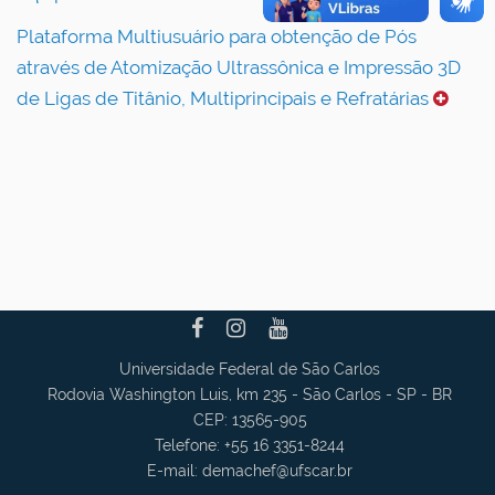
Plataforma Multiusuário para obtenção de Pós
através de Atomização Ultrassônica e Impressão 3D
de Ligas de Titânio, Multiprincipais e Refratárias
Universidade Federal de São Carlos
Rodovia Washington Luis, km 235 - São Carlos - SP - BR
CEP: 13565-905
Telefone: +55 16 3351-8244
E-mail:
demachef
@ufscar.br