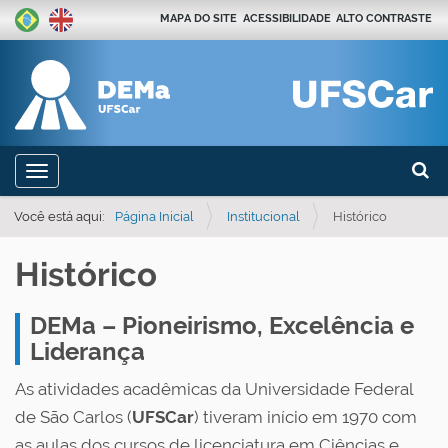
MAPA DO SITE
ACESSIBILIDADE
ALTO CONTRASTE
Busca
N
Toggle navigation
a
Busca
v
Você está aqui:
Página Inicial
Institucional
Histórico
e
Histórico
g
a
DEMa – Pioneirismo, Excelência e
ç
Liderança
ã
o
As atividades acadêmicas da Universidade Federal
de São Carlos (
UFSCar
) tiveram início em 1970 com
as aulas dos cursos de licenciatura em Ciências e