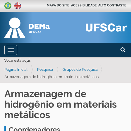
MAPA DO SITE
ACESSIBILIDADE
ALTO CONTRASTE
Busca
N
Toggle navigation
a
Busca
Você está aqui:
v
Página Inicial
Pesquisa
Grupos de Pesquisa
e
Armazenagem de hidrogênio em materiais metálicos
g
a
Armazenagem de
ç
hidrogênio em materiais
ã
o
metálicos
Coordenadores