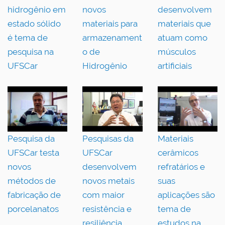
hidrogênio em
novos
desenvolvem
estado sólido
materiais para
materiais que
é tema de
armazenament
atuam como
pesquisa na
o de
músculos
UFSCar
Hidrogênio
artificiais
Pesquisa da
Pesquisas da
Materiais
UFSCar testa
UFSCar
cerâmicos
novos
desenvolvem
refratários e
métodos de
novos metais
suas
fabricação de
com maior
aplicações são
porcelanatos
resistência e
tema de
resiliência
estudos na