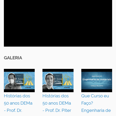
GALERIA
Histórias dos
Histórias dos
Que Curso eu
50 anos DEMa
50 anos DEMa
Faço?
- Prof. Dr.
- Prof. Dr. Piter
Engenharia de