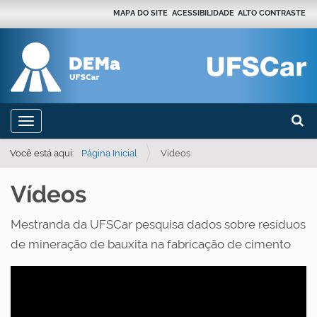
MAPA DO SITE
ACESSIBILIDADE
ALTO CONTRASTE
Busca
N
Toggle navigation
a
Busca
v
Você está aqui:
Página Inicial
Vídeos
e
Vídeos
g
a
Mestranda da UFSCar pesquisa dados sobre resíduos
ç
de mineração de bauxita na fabricação de cimento
ã
o