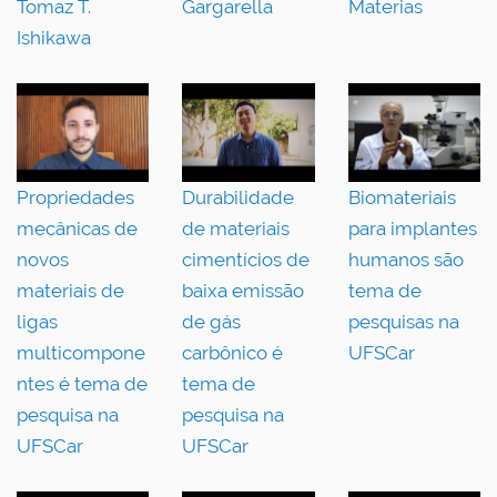
Tomaz T.
Gargarella
Materias
Ishikawa
Propriedades
Durabilidade
Biomateriais
mecânicas de
de materiais
para implantes
novos
cimentícios de
humanos são
materiais de
baixa emissão
tema de
ligas
de gás
pesquisas na
multicompone
carbônico é
UFSCar
ntes é tema de
tema de
pesquisa na
pesquisa na
UFSCar
UFSCar