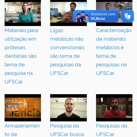
Materiais para
Ligas
Caracterização
utilização em
metálicas não
de materiais
próteses
convencionais
metálicos é
dentárias são
são tema de
tema de
tema de
pesquisas da
pesquisas na
pesquisa na
UFSCar
UFSCar
UFSCar
Armazenamen
Pesquisa da
Pesquisas da
to de
UFSCar busca
UFSCar