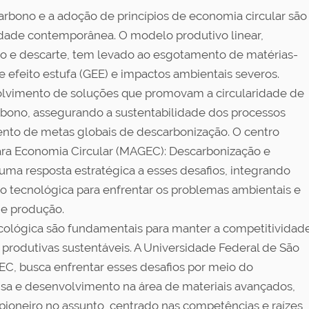
arbono e a adoção de princípios de economia circular são
ciedade contemporânea. O modelo produtivo linear,
ão e descarte, tem levado ao esgotamento de matérias-
e efeito estufa (GEE) e impactos ambientais severos.
volvimento de soluções que promovam a circularidade de
rbono, assegurando a sustentabilidade dos processos
mento de metas globais de descarbonização. O centro
ara Economia Circular (MAGEC): Descarbonização e
uma resposta estratégica a esses desafios, integrando
ão tecnológica para enfrentar os problemas ambientais e
e produção.
o ecológica são fundamentais para manter a competitividad
 produtivas sustentáveis. A Universidade Federal de São
EC, busca enfrentar esses desafios por meio do
uisa e desenvolvimento na área de materiais avançados,
pioneiro no assunto, centrado nas competências e raízes