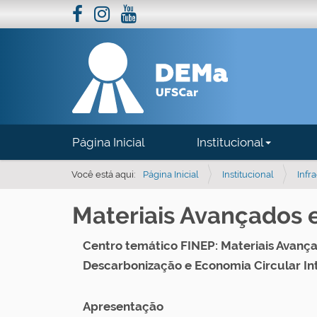
N
Página Inicial
Institucional
a
v
Você está aqui:
Página Inicial
Institucional
Infr
e
Materiais Avançados 
g
a
Centro temático FINEP: Materiais Avanç
ç
Descarbonização e Economia Circular I
ã
o
Apresentação