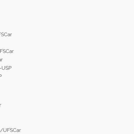
FSCar
UFSCar
ar
C-USP
P
r
Ma/UFSCar