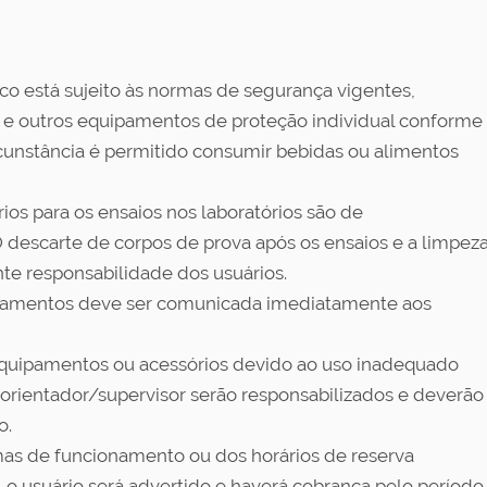
o está sujeito às normas de segurança vigentes,
as e outros equipamentos de proteção individual conforme
unstância é permitido consumir bebidas ou alimentos
ios para os ensaios nos laboratórios são de
O descarte de corpos de prova após os ensaios e a limpez
te responsabilidade dos usuários.
pamentos deve ser comunicada imediatamente aos
equipamentos ou acessórios devido ao uso inadequado
u orientador/supervisor serão responsabilizados e deverão
o.
rmas de funcionamento ou dos horários de reserva
), o usuário será advertido e haverá cobrança pelo período