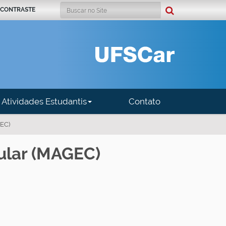
Busca
 CONTRASTE
Busca Avançada…
Atividades Estudantis
Contato
GEC)
ular (MAGEC)