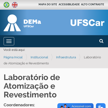
MAPA DO SITE
ACESSIBILIDADE
ALTO CONTRASTE
Busca
N
Toggle navigation
a
Busca
Você está aqui:
v
Página Inicial
Institucional
Infraestrutura
Laboratório
e
de Atomização e Revestimento
g
a
Laboratório de
ç
Atomização e
ã
o
Revestimento
Coordenadores: