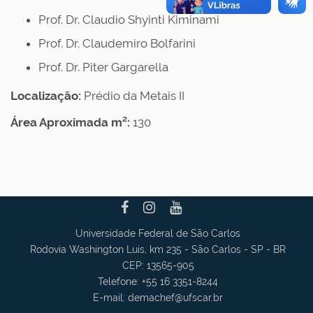
Prof. Dr. Claudio Shyinti Kiminami
Prof. Dr. Claudemiro Bolfarini
Prof. Dr. Piter Gargarella
Localização:
Prédio da Metais II
Área Aproximada m²:
130
Universidade Federal de São Carlos
Rodovia Washington Luis, km 235 - São Carlos - SP - BR
CEP: 13565-905
Telefone: +55 16 3351-8244
E-mail:
demachef
@ufscar.br