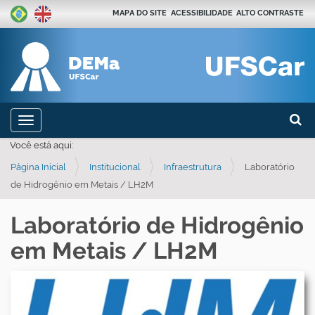
MAPA DO SITE
ACESSIBILIDADE
ALTO CONTRASTE
Busca
N
Toggle navigation
a
Busca
Você está aqui:
v
Página Inicial
Institucional
Infraestrutura
Laboratório
e
de Hidrogênio em Metais / LH2M
g
a
Laboratório de Hidrogênio
ç
em Metais / LH2M
ã
o