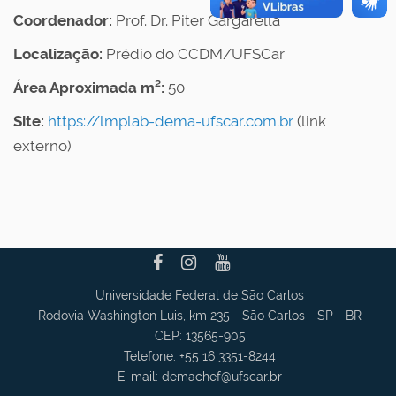
Coordenador:
Prof. Dr. Piter Gargarella
Localização:
Prédio do CCDM/UFSCar
Área Aproximada m²:
50
Site:
https://lmplab-dema-ufscar.com.br
(link
externo)
Universidade Federal de São Carlos
Rodovia Washington Luis, km 235 - São Carlos - SP - BR
CEP: 13565-905
Telefone: +55 16 3351-8244
E-mail:
demachef
@ufscar.br