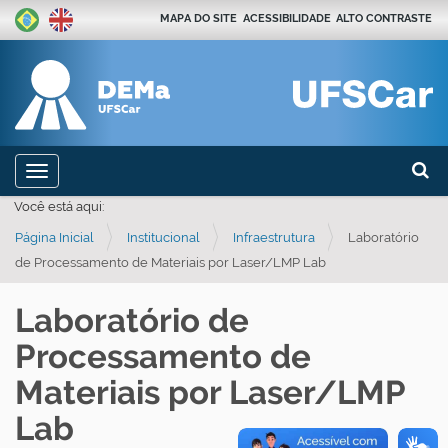
MAPA DO SITE
ACESSIBILIDADE
ALTO CONTRASTE
Busca
N
Toggle navigation
a
Busca
Você está aqui:
v
Página Inicial
Institucional
Infraestrutura
Laboratório
e
de Processamento de Materiais por Laser/LMP Lab
g
a
Laboratório de
ç
Processamento de
ã
o
Materiais por Laser/LMP
Lab