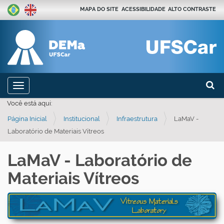
MAPA DO SITE
ACESSIBILIDADE
ALTO CONTRASTE
Busca
N
Toggle navigation
a
Busca
Você está aqui:
v
Página Inicial
Institucional
Infraestrutura
LaMaV -
e
Laboratório de Materiais Vítreos
g
a
LaMaV - Laboratório de
ç
Materiais Vítreos
ã
o