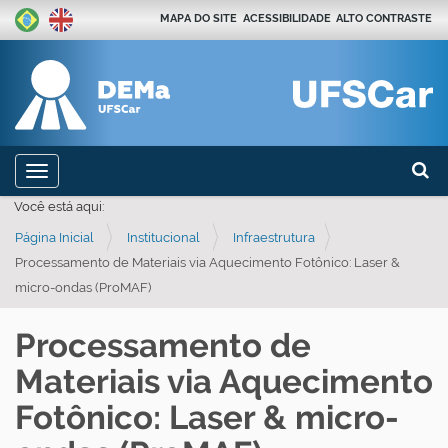
MAPA DO SITE
ACESSIBILIDADE
ALTO CONTRASTE
Busca
N
Toggle navigation
a
Busca
Você está aqui:
v
Página Inicial
Institucional
Infraestrutura
e
Processamento de Materiais via Aquecimento Fotônico: Laser &
g
micro-ondas (ProMAF)
a
ç
Processamento de
ã
Materiais via Aquecimento
o
Fotônico: Laser & micro-