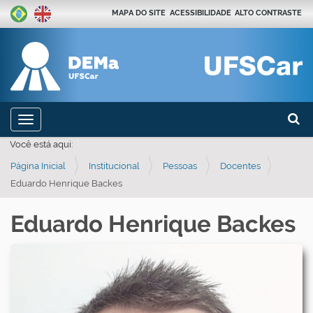
MAPA DO SITE
ACESSIBILIDADE
ALTO CONTRASTE
Busca
N
Toggle navigation
a
Busca
Você está aqui:
v
Página Inicial
Institucional
Pessoas
Docentes
e
Eduardo Henrique Backes
g
a
Eduardo Henrique Backes
ç
ã
o