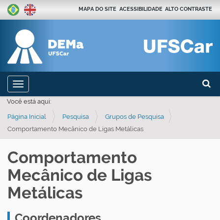
MAPA DO SITE
ACESSIBILIDADE
ALTO CONTRASTE
Busca
N
Toggle navigation
a
Busca
Você está aqui:
v
Página Inicial
Pesquisa
Grupos de Pesquisa
e
Comportamento Mecânico de Ligas Metálicas
g
a
Comportamento
ç
Mecânico de Ligas
ã
o
Metálicas
Coordenadores