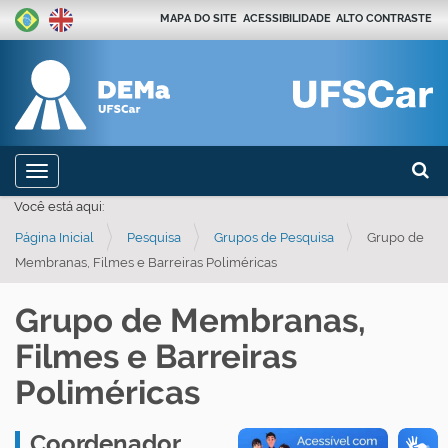
MAPA DO SITE
ACESSIBILIDADE
ALTO CONTRASTE
Busca
N
Toggle navigation
a
Busca
Você está aqui:
v
Página Inicial
Pesquisa
Grupos de Pesquisa
Grupo de
e
Membranas, Filmes e Barreiras Poliméricas
g
a
Grupo de Membranas,
ç
Filmes e Barreiras
ã
o
Poliméricas
Coordenador