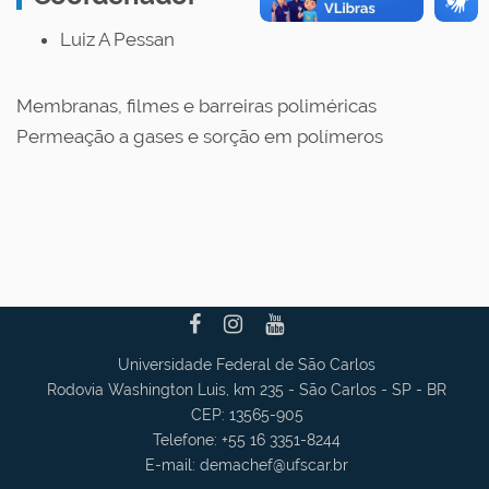
Luiz A Pessan
Membranas, filmes e barreiras poliméricas
Permeação a gases e sorção em polímeros
Universidade Federal de São Carlos
Rodovia Washington Luis, km 235 - São Carlos - SP - BR
CEP: 13565-905
Telefone: +55 16 3351-8244
E-mail:
demachef
@ufscar.br