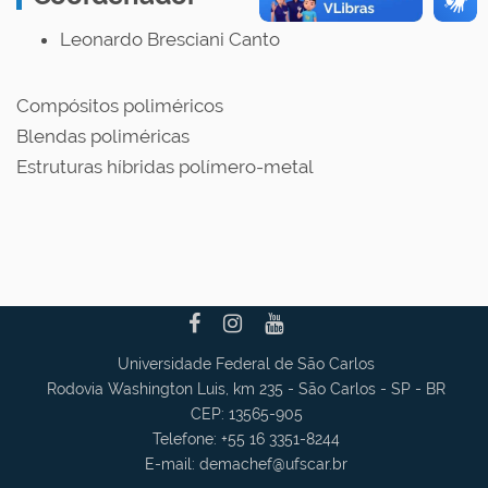
Leonardo Bresciani Canto
Compósitos poliméricos
Blendas poliméricas
Estruturas híbridas polímero-metal
Universidade Federal de São Carlos
Rodovia Washington Luis, km 235 - São Carlos - SP - BR
CEP: 13565-905
Telefone: +55 16 3351-8244
E-mail:
demachef
@ufscar.br