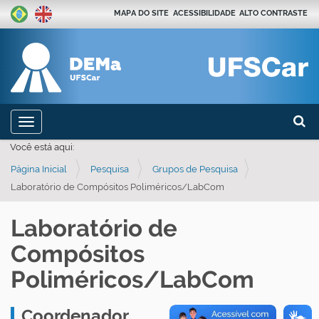
MAPA DO SITE
ACESSIBILIDADE
ALTO CONTRASTE
Busca
N
Toggle navigation
a
Busca
Você está aqui:
v
Página Inicial
Pesquisa
Grupos de Pesquisa
e
Laboratório de Compósitos Poliméricos/LabCom
g
a
Laboratório de
ç
Compósitos
ã
o
Poliméricos/LabCom
Coordenador