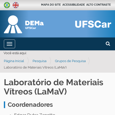
MAPA DO SITE
ACESSIBILIDADE
ALTO CONTRASTE
Busca
N
Toggle navigation
a
Busca
Você está aqui:
v
Página Inicial
Pesquisa
Grupos de Pesquisa
e
Laboratório de Materiais Vítreos (LaMaV)
g
a
Laboratório de Materiais
ç
Vítreos (LaMaV)
ã
o
Coordenadores