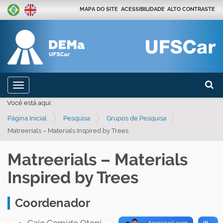
MAPA DO SITE
ACESSIBILIDADE
ALTO CONTRASTE
Busca
N
Toggle navigation
a
Busca
Você está aqui:
v
Página Inicial
Pesquisa
Grupos de Pesquisa
e
Matreerials – Materials Inspired by Trees
g
a
Matreerials – Materials
ç
Inspired by Trees
ã
o
Coordenador