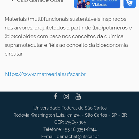
Caio Gomide Otoni
Materiais (multi)funcionais sustentáveis inspirados
nas árvores, arquitetados a partir de (bio)polímeros e
(bio)coloides com base nos conceitos da química
supramolecular e fiéis ao conceito da bioeconomia
circular.
https://www.matreerials.ufscar.br
Universidade Federal de São Carlos
Rodovia Washington Luis, km 235 - São Carlos - SP - BR
CEP: 13565-905
Telefone: +55 16 3351-8244
E-mail:
demachef
@ufscar.br