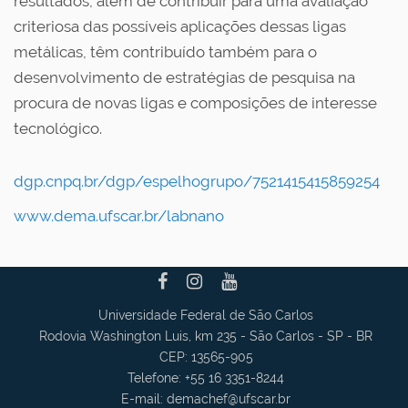
resultados, além de contribuir para uma avaliação
criteriosa das possíveis aplicações dessas ligas
metálicas, têm contribuído também para o
desenvolvimento de estratégias de pesquisa na
procura de novas ligas e composições de interesse
tecnológico.
dgp.cnpq.br/dgp/espelhogrupo/7521415415859254
www.dema.ufscar.br/labnano
Universidade Federal de São Carlos
Rodovia Washington Luis, km 235 - São Carlos - SP - BR
CEP: 13565-905
Telefone: +55 16 3351-8244
E-mail:
demachef
@ufscar.br