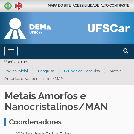
MAPA DO SITE
ACESSIBILIDADE
ALTO CONTRASTE
Busca
N
Toggle navigation
a
Busca
Você está aqui:
v
Página Inicial
Pesquisa
Grupos de Pesquisa
Metais
e
Amorfos e Nanocristalinos/MAN
g
a
Metais Amorfos e
ç
Nanocristalinos/MAN
ã
o
Coordenadores