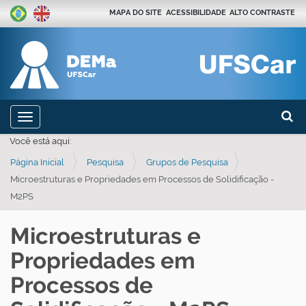
MAPA DO SITE
ACESSIBILIDADE
ALTO CONTRASTE
Busca
N
Toggle navigation
a
Busca
Você está aqui:
v
Página Inicial
Pesquisa
Grupos de Pesquisa
e
Microestruturas e Propriedades em Processos de Solidificação -
g
M2PS
a
ç
Microestruturas e
ã
Propriedades em
o
Processos de