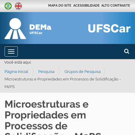
MAPA DO SITE
ACESSIBILIDADE
ALTO CONTRASTE
Busca
N
Toggle navigation
a
Busca
Você está aqui:
v
Página Inicial
Pesquisa
Grupos de Pesquisa
e
Microestruturas e Propriedades em Processos de Solidificação -
g
M2PS
a
ç
Microestruturas e
ã
Propriedades em
o
Processos de