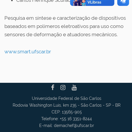
Carlos Henrique Scuracchio
Pesquisa em síntese e caracterização de dispositivos
baseados em polímeros eletroativos para uso como
sensores de deformação e atuadores mecânicos.
www.smart.ufscar.br
Universidade Federal de São Carlos
Rodovia Washington Luis, km 235 - São Carlos - SP - BR
CEP: 13565-905
Telefone: +55 16 3351-8244
E-mail:
demachef
@ufscar.br