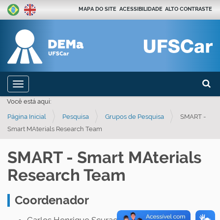
MAPA DO SITE
ACESSIBILIDADE
ALTO CONTRASTE
Busca
N
Toggle navigation
a
Busca
Você está aqui:
v
Página Inicial
Pesquisa
Grupos de Pesquisa
SMART -
e
Smart MAterials Research Team
g
a
SMART - Smart MAterials
ç
Research Team
ã
o
Coordenador