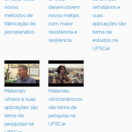
novos
desenvolvem
refratários e
métodos de
novos metais
suas
fabricação de
com maior
aplicações são
porcelanatos
resistência e
tema de
resiliência
estudos na
UFSCar
Materiais
Materiais
vítreos e suas
vitrocerâmicos
aplicações são
são tema de
tema de
pesquisa na
pesquisas na
UFSCar