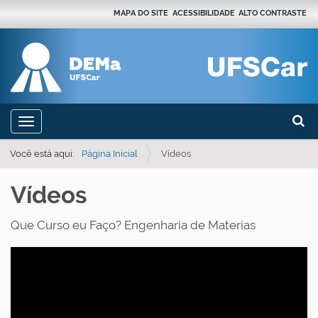
MAPA DO SITE
ACESSIBILIDADE
ALTO CONTRASTE
Busca
N
Toggle navigation
a
Busca
v
Você está aqui:
Página Inicial
Vídeos
e
Vídeos
g
a
Que Curso eu Faço? Engenharia de Materias
ç
ã
o