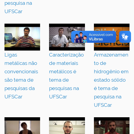
pesquisa na
UFSCar
Ligas
Caracterização
Armazenamen
metálicas não
de materiais
to de
convencionais
metálicos é
hidrogênio em
são tema de
tema de
estado sólido
pesquisas da
pesquisas na
é tema de
UFSCar
UFSCar
pesquisa na
UFSCar