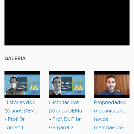
GALERIA
Histórias dos
Histórias dos
Propriedades
50 anos DEMa
50 anos DEMa
mecânicas de
- Prof. Dr.
- Prof. Dr. Piter
novos
Tomaz T.
Gargarella
materiais de