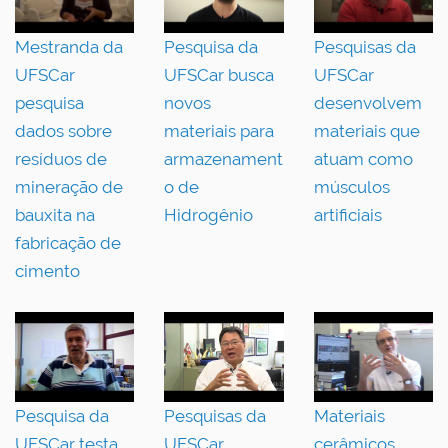
Mestranda da
Pesquisa da
Pesquisas da
UFSCar
UFSCar busca
UFSCar
pesquisa
novos
desenvolvem
dados sobre
materiais para
materiais que
resíduos de
armazenament
atuam como
mineração de
o de
músculos
bauxita na
Hidrogênio
artificiais
fabricação de
cimento
Pesquisa da
Pesquisas da
Materiais
UFSCar testa
UFSCar
cerâmicos