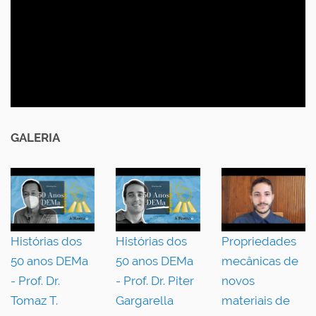
GALERIA
Histórias dos
Histórias dos
Propriedades
50 anos DEMa
50 anos DEMa
mecânicas de
- Prof. Dr.
- Prof. Dr. Piter
novos
Tomaz T.
Gargarella
materiais de