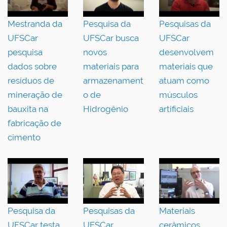
Mestranda da
Pesquisa da
Pesquisas da
UFSCar
UFSCar busca
UFSCar
pesquisa
novos
desenvolvem
dados sobre
materiais para
materiais que
resíduos de
armazenament
atuam como
mineração de
o de
músculos
bauxita na
Hidrogênio
artificiais
fabricação de
cimento
Pesquisa da
Pesquisas da
Materiais
UFSCar testa
UFSCar
cerâmicos