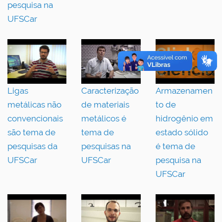
pesquisa na
UFSCar
Ligas
Caracterização
Armazenamen
metálicas não
de materiais
to de
convencionais
metálicos é
hidrogênio em
são tema de
tema de
estado sólido
pesquisas da
pesquisas na
é tema de
UFSCar
UFSCar
pesquisa na
UFSCar