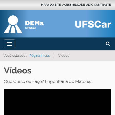
MAPA DO SITE
ACESSIBILIDADE
ALTO CONTRASTE
Busca
N
Toggle navigation
a
Busca
v
Você está aqui:
Página Inicial
Vídeos
e
Vídeos
g
a
Que Curso eu Faço? Engenharia de Materias
ç
ã
o