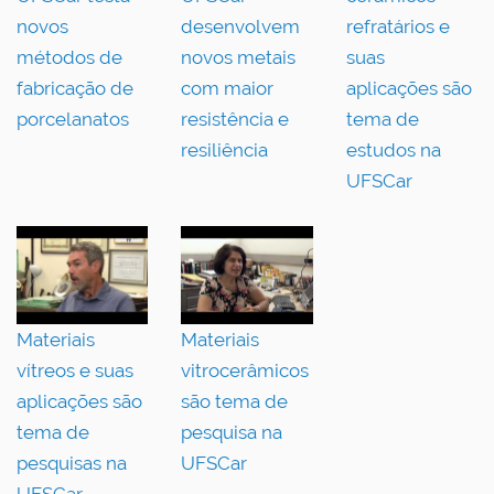
novos
desenvolvem
refratários e
métodos de
novos metais
suas
fabricação de
com maior
aplicações são
porcelanatos
resistência e
tema de
resiliência
estudos na
UFSCar
Materiais
Materiais
vítreos e suas
vitrocerâmicos
aplicações são
são tema de
tema de
pesquisa na
pesquisas na
UFSCar