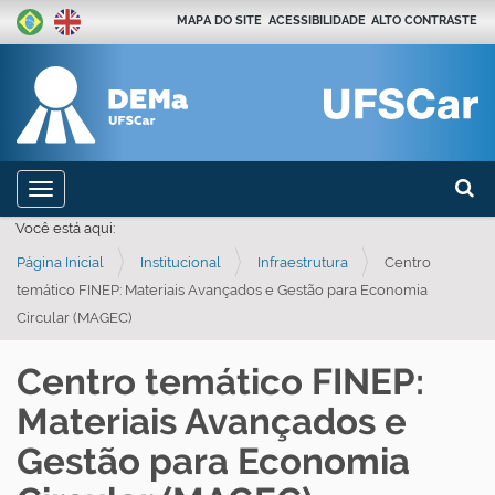
MAPA DO SITE
ACESSIBILIDADE
ALTO CONTRASTE
Busca
N
Toggle navigation
a
Busca
Você está aqui:
v
Página Inicial
Institucional
Infraestrutura
Centro
e
temático FINEP: Materiais Avançados e Gestão para Economia
g
Circular (MAGEC)
a
ç
Centro temático FINEP:
ã
Materiais Avançados e
o
Gestão para Economia