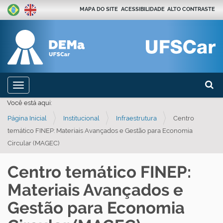
MAPA DO SITE
ACESSIBILIDADE
ALTO CONTRASTE
Busca
N
Toggle navigation
a
Busca
Você está aqui:
v
Página Inicial
Institucional
Infraestrutura
Centro
e
temático FINEP: Materiais Avançados e Gestão para Economia
g
Circular (MAGEC)
a
ç
Centro temático FINEP:
ã
Materiais Avançados e
o
Gestão para Economia