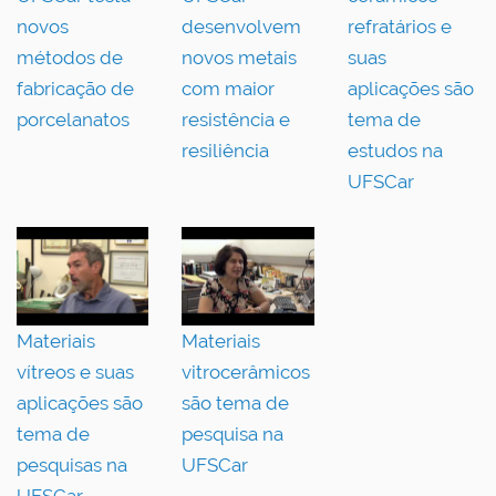
novos
desenvolvem
refratários e
métodos de
novos metais
suas
fabricação de
com maior
aplicações são
porcelanatos
resistência e
tema de
resiliência
estudos na
UFSCar
Materiais
Materiais
vítreos e suas
vitrocerâmicos
aplicações são
são tema de
tema de
pesquisa na
pesquisas na
UFSCar