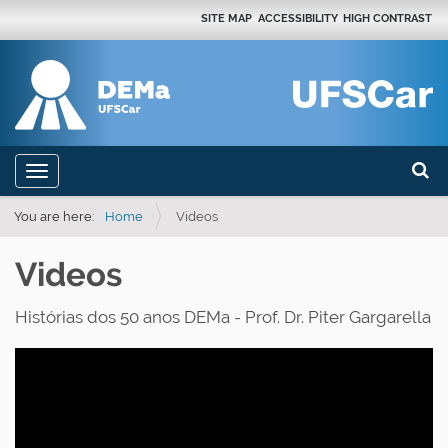
SITE MAP
ACCESSIBILITY
HIGH CONTRAST
Search
N
Toggle navigation
a
Advan
v
You are here:
Home
Videos
i
Videos
g
a
Histórias dos 50 anos DEMa - Prof. Dr. Piter Gargarella
t
i
o
n