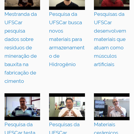
Mestranda da
Pesquisa da
Pesquisas da
UFSCar
UFSCar busca
UFSCar
pesquisa
novos
desenvolvem
dados sobre
materiais para
materiais que
resíduos de
armazenament
atuam como
mineração de
o de
músculos
bauxita na
Hidrogênio
artificiais
fabricação de
cimento
Pesquisa da
Pesquisas da
Materiais
UFSCar testa
UFSCar
cerâmicos