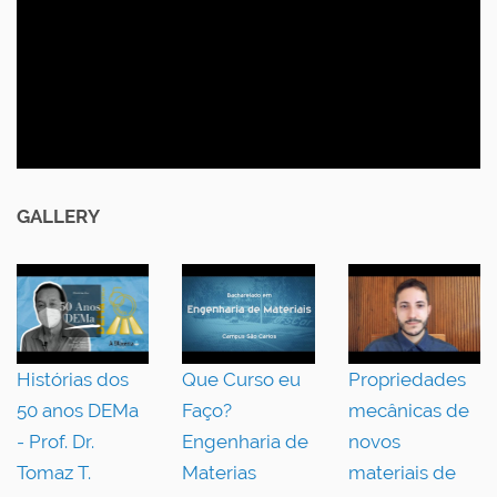
GALLERY
Histórias dos
Que Curso eu
Propriedades
50 anos DEMa
Faço?
mecânicas de
- Prof. Dr.
Engenharia de
novos
Tomaz T.
Materias
materiais de