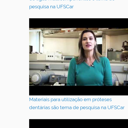
pesquisa na UFSCar
Materiais para utilização em próteses
dentárias são tema de pesquisa na UFSCar