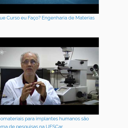
ue Curso eu Faço? Engenharia de Materias
iomateriais para implantes humanos são
ema de pesquisas na UFSCar