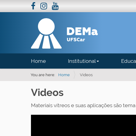
N
Home
Institutional
Educa
a
v
You are here:
Home
Videos
i
Videos
g
a
Materiais vítreos e suas aplicações são tem
t
i
o
n