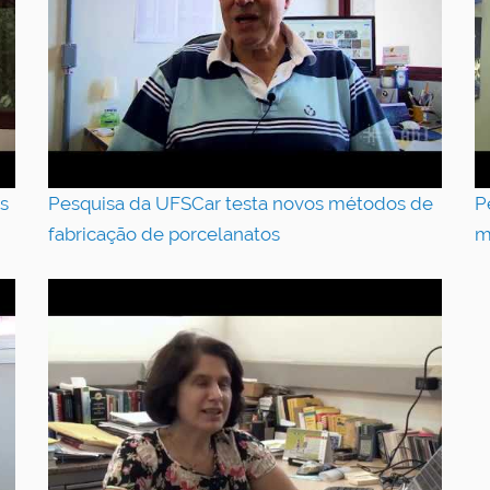
s
Pesquisa da UFSCar testa novos métodos de
P
fabricação de porcelanatos
m