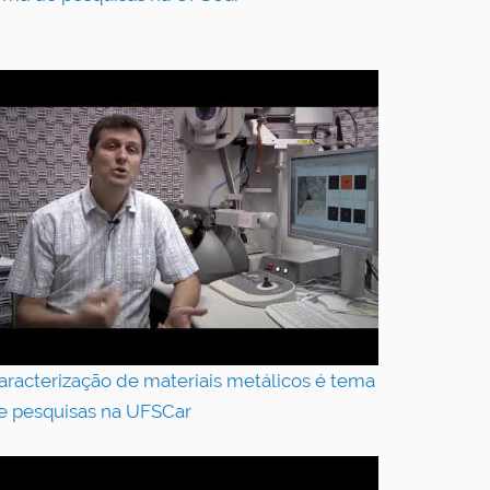
aracterização de materiais metálicos é tema
e pesquisas na UFSCar