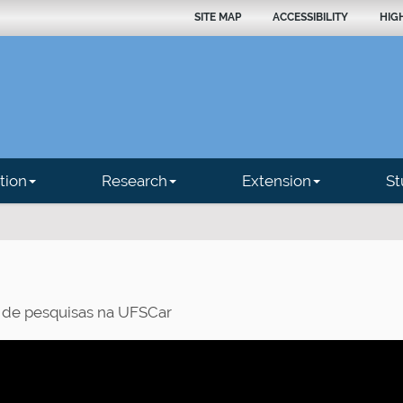
SITE MAP
ACCESSIBILITY
HIG
tion
Research
Extension
St
a de pesquisas na UFSCar