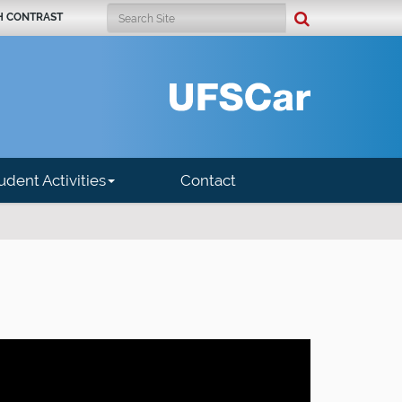
Search Site
H CONTRAST
Advanced Search…
udent Activities
Contact