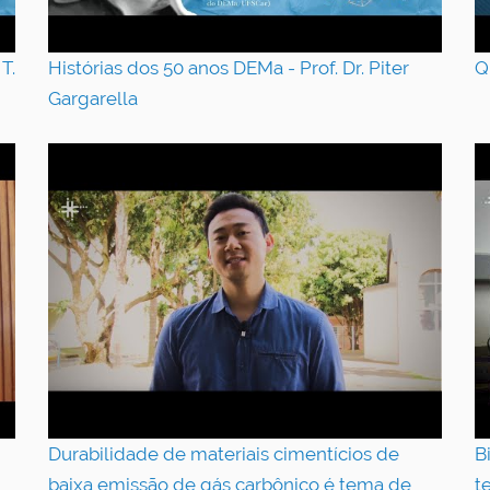
T.
Histórias dos 50 anos DEMa - Prof. Dr. Piter
Q
Gargarella
Durabilidade de materiais cimentícios de
B
baixa emissão de gás carbônico é tema de
t