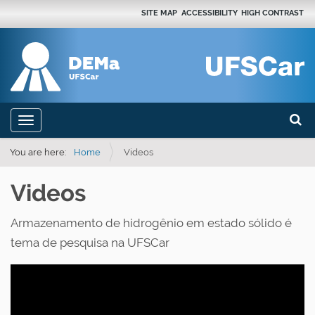
SITE MAP
ACCESSIBILITY
HIGH CONTRAST
Search
N
Toggle navigation
a
Advan
v
You are here:
Home
Videos
i
Videos
g
a
Armazenamento de hidrogênio em estado sólido é
t
tema de pesquisa na UFSCar
i
o
n