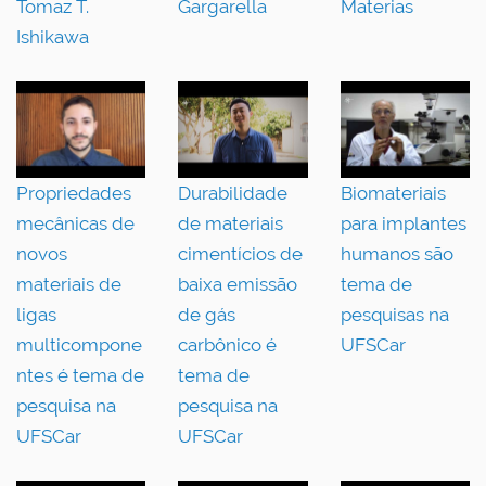
Tomaz T.
Gargarella
Materias
Ishikawa
Propriedades
Durabilidade
Biomateriais
mecânicas de
de materiais
para implantes
novos
cimentícios de
humanos são
materiais de
baixa emissão
tema de
ligas
de gás
pesquisas na
multicompone
carbônico é
UFSCar
ntes é tema de
tema de
pesquisa na
pesquisa na
UFSCar
UFSCar