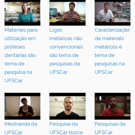
Materiais para
Ligas
Caracterização
utilização em
metálicas não
de materiais
próteses
convencionais
metálicos é
dentárias são
são tema de
tema de
tema de
pesquisas da
pesquisas na
pesquisa na
UFSCar
UFSCar
UFSCar
Mestranda da
Pesquisa da
Pesquisas da
UFSCar
UFSCar busca
UFSCar