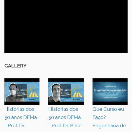
GALLERY
Histórias dos
Histórias dos
Que Curso eu
50 anos DEMa
50 anos DEMa
Faço?
- Prof. Dr.
- Prof. Dr. Piter
Engenharia de