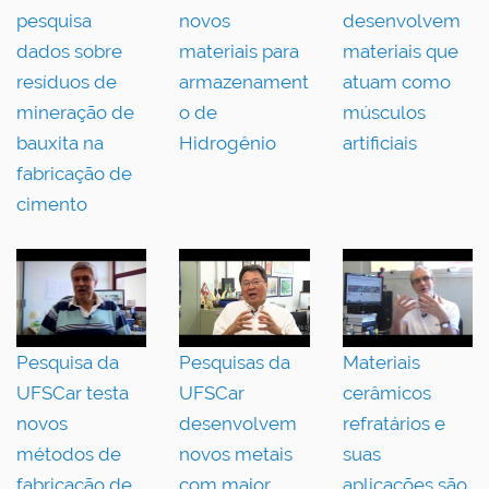
pesquisa
novos
desenvolvem
dados sobre
materiais para
materiais que
resíduos de
armazenament
atuam como
mineração de
o de
músculos
bauxita na
Hidrogênio
artificiais
fabricação de
cimento
Pesquisa da
Pesquisas da
Materiais
UFSCar testa
UFSCar
cerâmicos
novos
desenvolvem
refratários e
métodos de
novos metais
suas
fabricação de
com maior
aplicações são