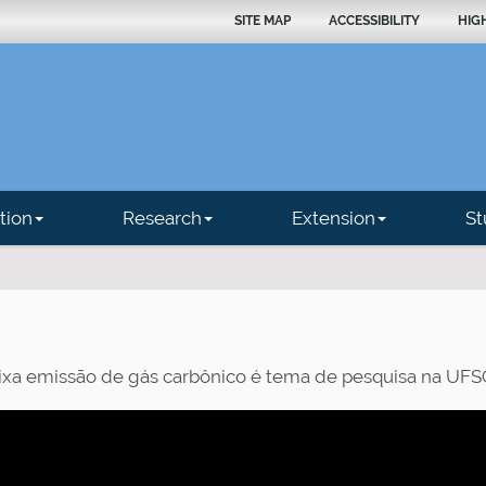
SITE MAP
ACCESSIBILITY
HIG
tion
Research
Extension
St
aixa emissão de gás carbônico é tema de pesquisa na UFS