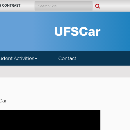
Search Site
H CONTRAST
Advanced Search…
udent Activities
Contact
Car