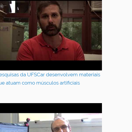
esquisas da UFSCar desenvolvem materiais
ue atuam como músculos artificiais