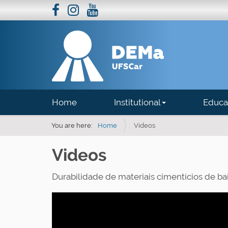
N
Home
Institutional
Educa
a
v
You are here:
Home
Videos
i
Videos
g
a
Durabilidade de materiais cimentícios de b
t
i
o
n