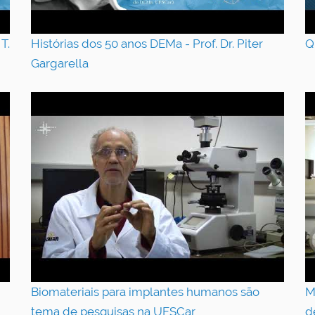
T.
Histórias dos 50 anos DEMa - Prof. Dr. Piter
Q
Gargarella
Biomateriais para implantes humanos são
M
tema de pesquisas na UFSCar
d