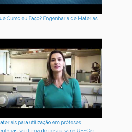
ue Curso eu Faço? Engenharia de Materias
ateriais para utilização em próteses
entárias são tema de pesquisa na UFSCar