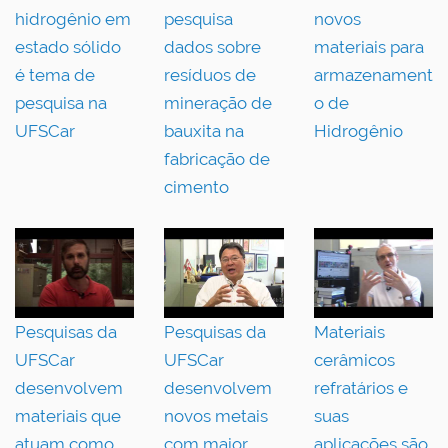
hidrogênio em
pesquisa
novos
estado sólido
dados sobre
materiais para
é tema de
resíduos de
armazenament
pesquisa na
mineração de
o de
UFSCar
bauxita na
Hidrogênio
fabricação de
cimento
Pesquisas da
Pesquisas da
Materiais
UFSCar
UFSCar
cerâmicos
desenvolvem
desenvolvem
refratários e
materiais que
novos metais
suas
atuam como
com maior
aplicações são