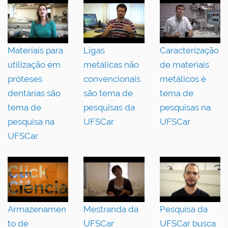
Materiais para
Ligas
Caracterização
utilização em
metálicas não
de materiais
próteses
convencionais
metálicos é
dentárias são
são tema de
tema de
tema de
pesquisas da
pesquisas na
pesquisa na
UFSCar
UFSCar
UFSCar
Armazenamen
Mestranda da
Pesquisa da
to de
UFSCar
UFSCar busca