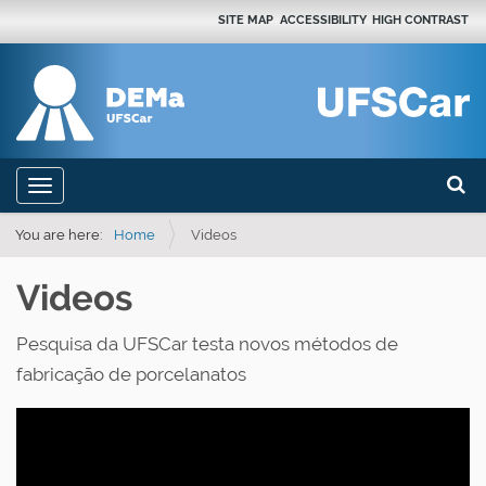
SITE MAP
ACCESSIBILITY
HIGH CONTRAST
Search
N
Toggle navigation
a
Advan
v
You are here:
Home
Videos
i
Videos
g
a
Pesquisa da UFSCar testa novos métodos de
t
fabricação de porcelanatos
i
o
n