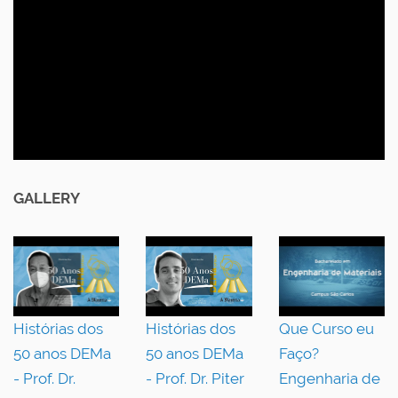
GALLERY
Histórias dos
Histórias dos
Que Curso eu
50 anos DEMa
50 anos DEMa
Faço?
- Prof. Dr.
- Prof. Dr. Piter
Engenharia de