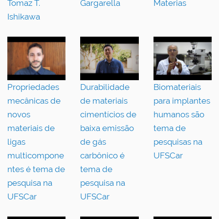
Tomaz T.
Gargarella
Materias
Ishikawa
Propriedades
Durabilidade
Biomateriais
mecânicas de
de materiais
para implantes
novos
cimentícios de
humanos são
materiais de
baixa emissão
tema de
ligas
de gás
pesquisas na
multicompone
carbônico é
UFSCar
ntes é tema de
tema de
pesquisa na
pesquisa na
UFSCar
UFSCar